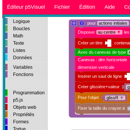
Éditeur p5Visuel
Fichier
Édition
Aide
Co
Logique
pour
actions initiales
Boucles
Disposer
au centre
▼
les
Math
Créer un titre
contena
Texte
Listes
Axes du canevas de type
Données
Canevas : dim horizontale
Variables
dimension verticale
Fonctions
Insérer un saut de ligne
Créer glissière+valeur
g
Programmation
Pour l'objet
glissR
▼
p5.js
Objets web
Fixer la taille du crayon à
Propriétés
Formes
Tortue