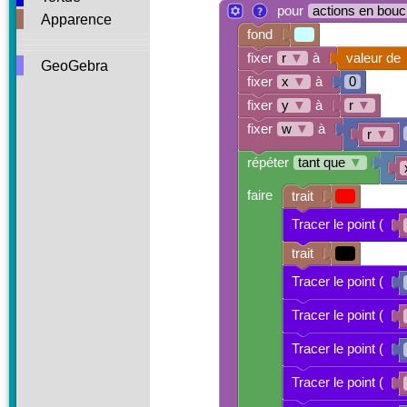
pour
actions en bouc
Apparence
fond
fixer
r
▼
à
valeur de
GeoGebra
fixer
x
▼
à
0
fixer
y
▼
à
r
▼
fixer
w
▼
à
r
▼
répéter
tant que
▼
faire
trait
Tracer le point (
trait
Tracer le point (
Tracer le point (
Tracer le point (
Tracer le point (