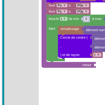
fixer
Px
▼
à
P0x
▼
fixer
Py
▼
à
P0y
▼
boucle
i
▼
de min
à max
0
faire
remplissage
élément nu
Cercle de centre (
éléme
,
éléme
) et de rayon
r
▼
retour