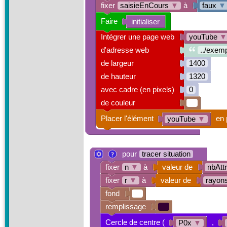
fixer
saisieEnCours
▼
à
faux
▼
Faire
initialiser
Intégrer une page web
youTube
▼
d'adresse web
../exem
de largeur
1400
de hauteur
1320
avec cadre (en pixels)
0
de couleur
Placer l'élément
en 
youTube
▼
pour
tracer situation
fixer
n
▼
à
valeur de
nbAtt
fixer
r
▼
à
valeur de
rayon
fond
remplissage
Cercle de centre (
,
P0x
▼