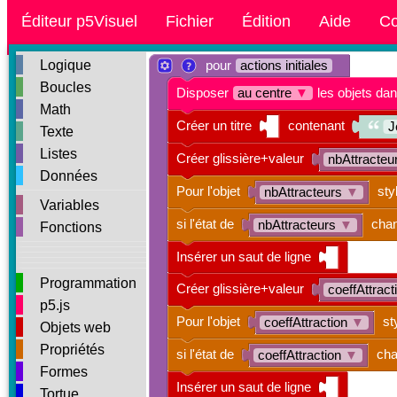
Éditeur p5Visuel
Fichier
Édition
Aide
Co
Logique
pour
actions initiales
Boucles
Disposer
au centre
▼
les objets da
Math
Créer un titre
contenant
J
Texte
Listes
Créer glissière+valeur
nbAttracteu
Données
Pour l'objet
sty
nbAttracteurs
▼
Variables
si l'état de
chan
nbAttracteurs
▼
Fonctions
Insérer un saut de ligne
Programmation
Créer glissière+valeur
coeffAttract
p5.js
Pour l'objet
st
coeffAttraction
▼
Objets web
Propriétés
si l'état de
cha
coeffAttraction
▼
Formes
Insérer un saut de ligne
Tortue