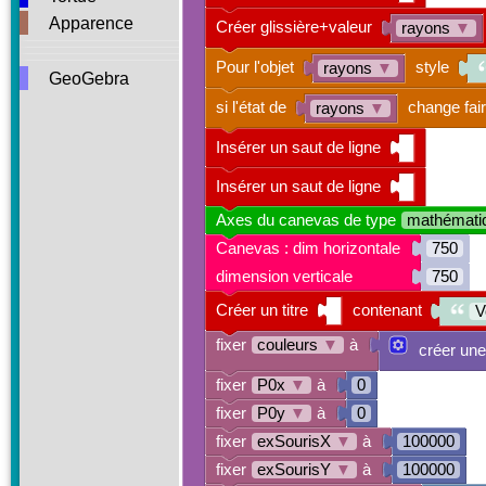
Apparence
Créer glissière+valeur
rayons
▼
Pour l'objet
style
rayons
▼
GeoGebra
si l'état de
change fai
rayons
▼
Insérer un saut de ligne
Insérer un saut de ligne
Axes du canevas de type
mathématiq
Canevas : dim horizontale
750
dimension verticale
750
Créer un titre
contenant
V
fixer
couleurs
▼
à
créer une
fixer
P0x
▼
à
0
fixer
P0y
▼
à
0
fixer
exSourisX
▼
à
100000
fixer
exSourisY
▼
à
100000