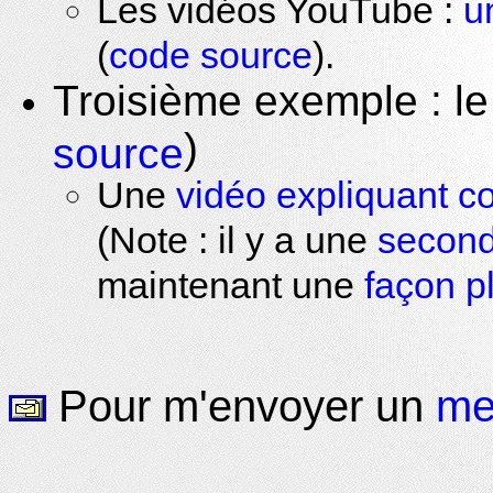
Les vidéos YouTube :
u
(
code source
).
Troisième exemple : l
)
source
Une
vidéo expliquant 
(Note : il y a une
second
maintenant une
façon p
Pour m'envoyer un
me