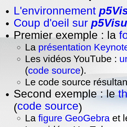
L'environnement
p5Vi
Coup d'oeil sur
p5Visu
Premier exemple : la
f
La
présentation Keynot
Les vidéos YouTube :
u
(
code source
).
Le code source résulta
Second exemple : le
t
code source
(
)
La
figure GeoGebra
et 