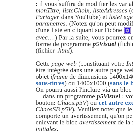
: il vous suffira de modifier les vari
monTitre
,
listeChoix
,
listeAdresses
(o
Partager
dans YouTube) et
listeLeg
parametres
. (Notez qu'on peut modi
d'une liste en cliquant sur l'icône
avec...
.) Par la suite, vous pourrez en
forme de programme
p5Visuel
(fichi
(fichier
.html
).
Cette
page web
(constituant votre
In
être intégrée dans une autre page we
objet
iframe
de dimensions 1400x14
sous-titres
) ou 1400x1000 (
sans le 
On pourra aussi l'inclure via un blo
...
dans un programme
p5Visuel
: vo
bouton:
Chaos.p5V
) ou
cet autre e
ChaosSB.p5V
). Veuillez noter que 
comporte un avertissement, qu'on peu
enlevant le bloc
avertissement
de la 
initiales
.