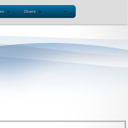
res
Divers