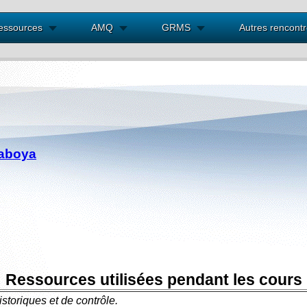
essources
AMQ
GRMS
Autres rencont
Saboya
Ressources utilisées pendant les cours
istoriques et
de contrôle.