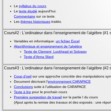
Le
syllabus du cours
.
Le
texte étudié
aujourd'hui.
Commentaire
sur ce texte.
Les
thèmes historiques
traités.
Cours#2 : L'ordinateur dans l'enseignement de l'algèbre (#1 s
Variables en informatique:
un fichier Excel
Algorithmique et enseignement de l'algèbre
Texte de Clement, Lockhead et Soloway
Texte d'Anna Sfard
Cours#3 : L'ordinateur dans l'enseignement de l'algèbre (#2 s
Coup d'oeil
sur une approche concrète des manipulations sy
Document décrivant l'
environnement CARAPACE
Conclusions
suite à l'utilisation de CARAPACE
Texte à lire
pour le prochain cours
Première suggestion de travail
sur la partie I du cours
(Ajout après la remise des travaux et des exposés : une répon