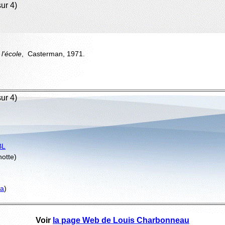
ur 4)
l'école
, Casterman, 1971.
ur 4)
BL
notte)
ra
)
Voir
la page Web de Louis Charbonneau