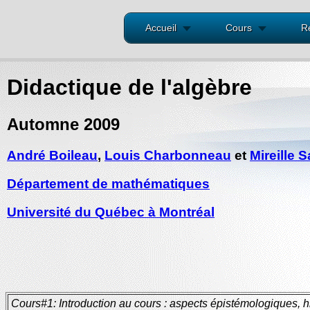
Accueil
Cours
R
Didactique de l'algèbre
Automne 2009
André Boileau
,
Louis Charbonneau
et
Mireille 
Département de mathématiques
Université du Québec à Montréal
Cours#1: Introduction au cours : aspects épistémologiques, h