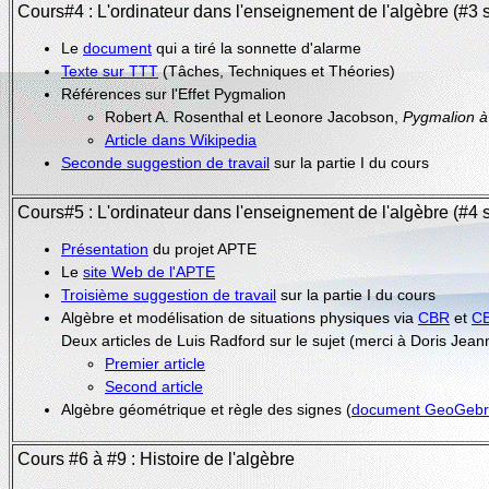
Cours#4 : L'ordinateur dans l'enseignement de l'algèbre (#3 s
Le
document
qui a tiré la sonnette d'alarme
Texte sur TTT
(Tâches, Techniques et Théories)
Références sur l'Effet Pygmalion
Robert A. Rosenthal et Leonore Jacobson,
Pygmalion à 
Article dans Wikipedia
Seconde suggestion de travail
sur la partie I du cours
Cours#5 : L'ordinateur dans l'enseignement de l'algèbre (#4 s
Présentation
du projet APTE
Le
site Web de l'APTE
Troisième suggestion de travail
sur la partie I du cours
Algèbre et modélisation de situations physiques via
CBR
et
C
Deux articles de Luis Radford sur le sujet (merci à Doris Jean
Premier article
Second article
Algèbre géométrique et règle des signes (
document GeoGeb
Cours #6 à #9 : Histoire de l'algèbre