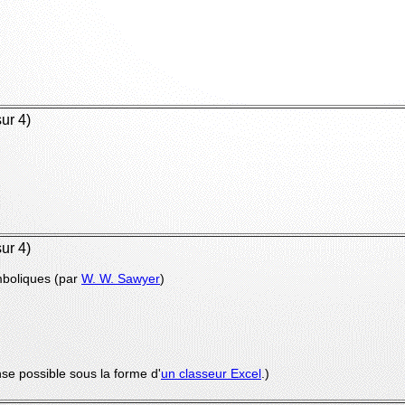
ur 4)
ur 4)
mboliques (par
W. W. Sawyer
)
se possible sous la forme d'
un classeur Excel
.)